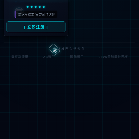
IIS Web Co
http://jsqxjx.com:80/xican
模块
请求
re
g/
的 U
MapReque
RL
通知
stHandler
d:\wwwroot\jiade3389\w
物理
StaticFile
wwroot\xicang\
处理
路径
程序
登录
匿名
0x8007000
错误
方法
2
代码
登录
匿名
用户
详细信息:
此错误表明文件或目录在服务器上不存在。请创建文件或目录并重新尝试请
求。