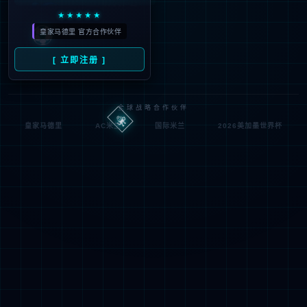
IIS Web Co
http://jsqxjx.com:80/haina
模块
请求
re
n/
的 U
MapReque
RL
通知
stHandler
d:\wwwroot\jiade3389\w
物理
StaticFile
wwroot\hainan\
处理
路径
程序
登录
匿名
0x8007000
错误
方法
2
代码
登录
匿名
用户
详细信息:
此错误表明文件或目录在服务器上不存在。请创建文件或目录并重新尝试请
求。