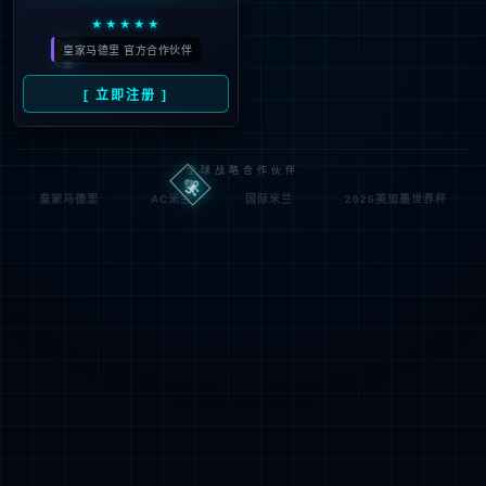
IIS Web Co
http://jsqxjx.com:80/tianji
模块
请求
re
n/
的 U
MapReque
RL
通知
stHandler
d:\wwwroot\jiade3389\w
物理
StaticFile
wwroot\tianjin\
处理
路径
程序
登录
匿名
0x8007000
错误
方法
2
代码
登录
匿名
用户
详细信息:
此错误表明文件或目录在服务器上不存在。请创建文件或目录并重新尝试请
求。