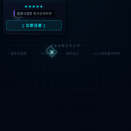
IIS Web Co
http://jsqxjx.com:80/jiang
模块
请求
re
su/
的 U
MapReque
RL
通知
stHandler
d:\wwwroot\jiade3389\w
物理
StaticFile
wwroot\jiangsu\
处理
路径
程序
登录
匿名
0x8007000
错误
方法
2
代码
登录
匿名
用户
详细信息:
此错误表明文件或目录在服务器上不存在。请创建文件或目录并重新尝试请
求。