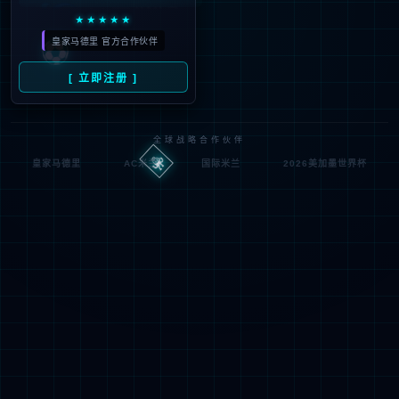
IIS Web Co
http://jsqxjx.com:80/xican
模块
请求
re
g/list_16/127.html
的 U
MapReque
RL
通知
stHandler
d:\wwwroot\jiade3389\w
物理
StaticFile
wwroot\xicang\list_16\127.
处理
路径
html
程序
登录
匿名
0x8007000
错误
方法
2
代码
登录
匿名
用户
详细信息:
此错误表明文件或目录在服务器上不存在。请创建文件或目录并重新尝试请
求。