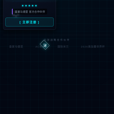
IIS Web Co
http://jsqxjx.com:80/zhon
模块
请求
re
gqing/
的 U
MapReque
RL
通知
stHandler
d:\wwwroot\jiade3389\w
物理
StaticFile
wwroot\zhongqing\
处理
路径
程序
登录
匿名
0x8007000
错误
方法
2
代码
登录
匿名
用户
详细信息:
此错误表明文件或目录在服务器上不存在。请创建文件或目录并重新尝试请
求。